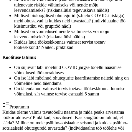
tulenevate riskide vältimiseks või nende mõju
leevendamiseks? (riskianalüüsi tegevuskava näidis)
Millised bioloogilised ohutegurid (s.h elu COVID-i riskiga)
meid ohustavad ja kuidas neid tuvastada? (individuaalne töö
küsimustiku või grupitöö näol)
Millised on võimalused nende vältimiseks või mõju
leevendamiseks? (riskianalüüsi näidis)
Kuidas luua töökeskkonnas vaimset tervist toetav
töökeskkond? Näited, praktikad.
Koolituse läbinu:
On sujuvalt läbi mõelnud COVID järgse tööellu naasmise
võimalused töökorralduses
On ise läbi mõelnud ohutegurite kaardistamise näiteid ning on
võimeline neid täiendama
On täiendanud vaimset tervis toetava töökeskkonna loomise
võimalusi, s.h vaimse tervise esmaabi 5 samm
Programm
Kuidas oleme valmis tavatööellu naasma ja mida peaks arvestama
töökorralduses? Praktikad, soovitused. Kas kaugtöö on tulnud, et
jääda? Milline on meie psühho-sotsiaalne seisund ja kuidas psühho-
sotsiaalseid ohutegureid tuvastada? (individuaalne töö töölehe või