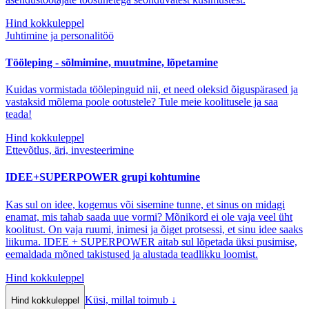
Hind kokkuleppel
Juhtimine ja personalitöö
Tööleping - sõlmimine, muutmine, lõpetamine
Kuidas vormistada töölepinguid nii, et need oleksid õiguspärased ja
vastaksid mõlema poole ootustele? Tule meie koolitusele ja saa
teada!
Hind kokkuleppel
Ettevõtlus, äri, investeerimine
IDEE+SUPERPOWER grupi kohtumine
Kas sul on idee, kogemus või sisemine tunne, et sinus on midagi
enamat, mis tahab saada uue vormi? Mõnikord ei ole vaja veel üht
koolitust. On vaja ruumi, inimesi ja õiget protsessi, et sinu idee saaks
liikuma. IDEE + SUPERPOWER aitab sul lõpetada üksi pusimise,
eemaldada mõned takistused ja alustada teadlikku loomist.
Hind kokkuleppel
Küsi, millal toimub
↓
Hind kokkuleppel