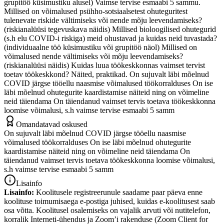
grupitöö küsimustiku alusel) Vaimse tervise esmaabi 5 sammu.
Millised on võimalused psühho-sotsiaalsetest ohuteguritest
tulenevate riskide vältimiseks või nende mõju leevendamiseks?
(riskianalüüsi tegevuskava näidis) Millised bioloogilised ohutegurid
(s.h elu COVID-i riskiga) meid ohustavad ja kuidas neid tuvastada?
(individuaalne töö küsimustiku või grupitöö näol) Millised on
võimalused nende vältimiseks või mõju leevendamiseks?
(riskianalüüsi näidis) Kuidas luua töökeskkonnas vaimset tervist
toetav töökeskkond? Näited, praktikad. On sujuvalt läbi mõelnud
COVID järgse tööellu naasmise võimalused töökorralduses On ise
läbi mõelnud ohutegurite kaardistamise näiteid ning on võimeline
neid täiendama On täiendanud vaimset tervis toetava töökeskkonna
loomise võimalusi, s.h vaimse tervise esmaabi 5 samm
Omandatavad oskused
On sujuvalt läbi mõelnud COVID järgse tööellu naasmise
võimalused töökorralduses On ise läbi mõelnud ohutegurite
kaardistamise näiteid ning on võimeline neid täiendama On
täiendanud vaimset tervis toetava töökeskkonna loomise võimalusi,
s.h vaimse tervise esmaabi 5 samm
Lisainfo
Lisainfo:
Koolitusele registreerunule saadame paar päeva enne
koolituse toimumisaega e-postiga juhised, kuidas e-koolitusest saab
osa võtta. Koolitusel osalemiseks on vajalik arvuti või nutitelefon,
korralik Interneti-ühendus ja Zoom’i rakenduse (Zoom Client for