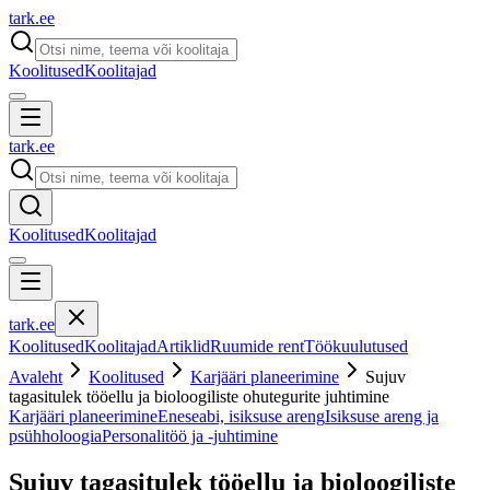
tark
.
ee
Koolitused
Koolitajad
tark
.
ee
Koolitused
Koolitajad
tark
.
ee
Koolitused
Koolitajad
Artiklid
Ruumide rent
Töökuulutused
Avaleht
Koolitused
Karjääri planeerimine
Sujuv
tagasitulek tööellu ja bioloogiliste ohutegurite juhtimine
Karjääri planeerimine
Eneseabi, isiksuse areng
Isiksuse areng ja
psühholoogia
Personalitöö ja -juhtimine
Sujuv tagasitulek tööellu ja bioloogiliste