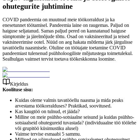
ohutegurite juhtimine
COVID pandeemia on muutnud meie töökorraldust ja ka
enesetunnet töötamisel. Pandeemia laine on raugemas. Paljud on
haiguse seljatanud. Samas paljud pered on kannatanud haiguse
sümptomite ja järelmõjude tõttu. Osad on vaktsineeritud ja teised
vaktsineerimise ootel. Nüüd on aeg hakata mõtlema järk järgulisse
tavatööellu naasmisele. Oluline on töötajate toetamine COVID
pandeemiast tulenenud psühholoogiliste mõjutustega toimetulekul.
Sealhulgas vaimset tervist toetava töökeskkonna loomine.
Kirjeldus
Koolituse sisu:
Kuidas oleme valmis tavatööellu naasma ja mida peaks
arvestama töökorralduses? Praktikad, soovitused.
Kas kaugtöö on tulnud, et jääda?
Milline on meie psühho-sotsiaalne seisund ja kuidas psühho-
sotsiaalseid ohutegureid tuvastada? (individuaalne töö töölehe
või grupitöö küsimustiku alusel)
Vaimse tervise esmaabi 5 sammu.
Millised on võimalused psühho-sotsiaalsetest ohuteguritest