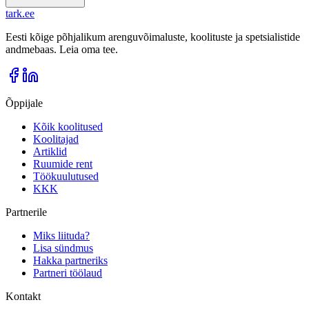
tark
.
ee
Eesti kõige põhjalikum arenguvõimaluste, koolituste ja spetsialistide
andmebaas. Leia oma tee.
Õppijale
Kõik koolitused
Koolitajad
Artiklid
Ruumide rent
Töökuulutused
KKK
Partnerile
Miks liituda?
Lisa sündmus
Hakka partneriks
Partneri töölaud
Kontakt