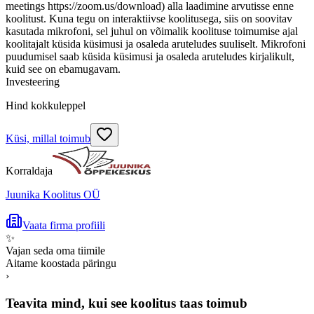
meetings https://zoom.us/download) alla laadimine arvutisse enne
koolitust. Kuna tegu on interaktiivse koolitusega, siis on soovitav
kasutada mikrofoni, sel juhul on võimalik koolituse toimumise ajal
koolitajalt küsida küsimusi ja osaleda aruteludes suuliselt. Mikrofoni
puudumisel saab küsida küsimusi ja osaleda aruteludes kirjalikult,
kuid see on ebamugavam.
Investeering
Hind kokkuleppel
Küsi, millal toimub
Korraldaja
Juunika Koolitus OÜ
Vaata firma profiili
✨
Vajan seda oma tiimile
Aitame koostada päringu
›
Teavita mind, kui see koolitus taas toimub