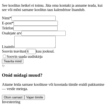
See koolitus hetkel ei toimu. Jäta oma kontakt ja anname teada, kui
see või mõni sarnane koolitus taas kalendrisse lisandub.
Nimi
*
E-post
*
Telefon
Osalejate arv
Lisainfo
Soovin teavitust
kuu jooksul.
Soovin saada uudiskirja
Teavita mind
✨
Otsid midagi muud?
Aitame leida sarnase koolituse või koostada tiimile eraldi pakkumise
— vestle meiega.
Otsin sarnast
Vajan tiimile
Investeering