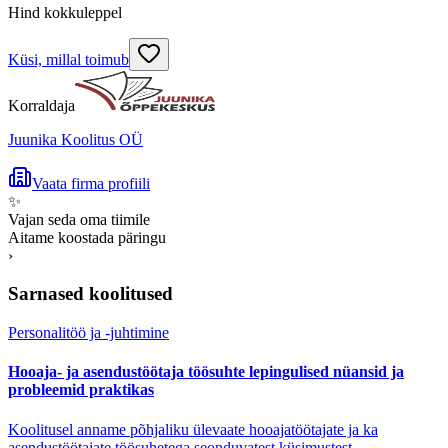
Hind kokkuleppel
Küsi, millal toimub
Korraldaja
Juunika Koolitus OÜ
Vaata firma profiili
✨
Vajan seda oma tiimile
Aitame koostada päringu
›
Sarnased koolitused
Personalitöö ja -juhtimine
Hooaja- ja asendustöötaja töösuhte lepingulised nüansid ja
probleemid praktikas
Koolitusel anname põhjaliku ülevaate hooajatöötajate ja ka
asendustöötajate töösuhetega seonduvatest küsimustest.