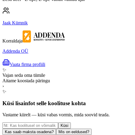
Jaak Kümnik
Korraldaja
Addenda OÜ
Vaata firma profiili
✨
Vajan seda oma tiimile
Aitame koostada päringu
›
✨
Küsi lisainfot selle koolituse kohta
Vastame kiirelt — küsi vabas vormis, mida soovid teada.
Küsi
Kas saab maksta osadena?
Mis on eeldused?