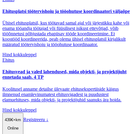
Ehitusplatsi töötervishoiu ja tööohutuse koordinaatori väljaõpe
Ühisel ehitusplatsil, kus töötavad samal ajal või järjestikku kahe või
enama tööandja töötajad või füüsilisest isikust ettevõtjad, võib
tööõnnetusi põhjustada ebapiisav tööde koordineerimine. Et
koostööd koordineerida, peab olema ühisel ehitusplatsil kirjalikult
määratud töötervishoiu ja tööohutuse koordinaator.
Hind kokkuleppel
Ehitus
Ehitusvead ja valed lahendused, mida objekti- ja projektijuht
ennetada saab. 4 TP
Koolitusel anname detailse ülevaate ehitusekspertiiside käigus
ilmnenud enamlevinumatest ehitusvigadest ja puudustest
elamuehituses, mida objekti- ja projektijuhid saanuks ära hoida.
Hind kokkuleppel
Registreeru
↓
439
€
+km
Online