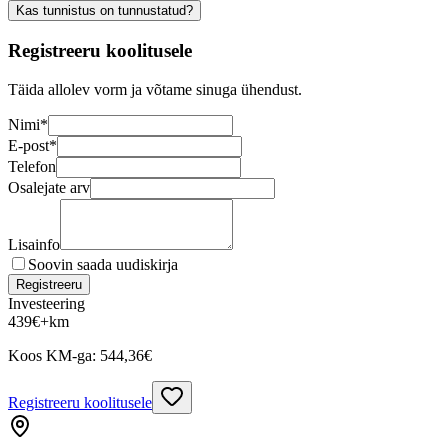
Kas tunnistus on tunnustatud?
Registreeru koolitusele
Täida allolev vorm ja võtame sinuga ühendust.
Nimi
*
E-post
*
Telefon
Osalejate arv
Lisainfo
Soovin saada uudiskirja
Registreeru
Investeering
439
€
+km
Koos KM-ga:
544,36
€
Registreeru koolitusele