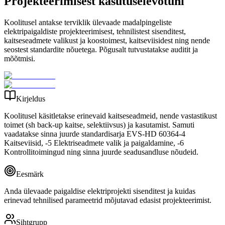
Projekteerimisest kasutuselevõtuni
Koolitusel antakse terviklik ülevaade madalpingeliste
elektripaigaldiste projekteerimisest, tehnilistest sisenditest,
kaitseseadmete valikust ja koostoimest, kaitseviisidest ning nende
seostest standardite nõuetega. Põgusalt tutvustatakse auditit ja
mõõtmisi.
Kirjeldus
Koolitusel käsitletakse erinevaid kaitseseadmeid, nende vastastikust
toimet (sh back-up kaitse, selektiivsus) ja kasutamist. Samuti
vaadatakse sinna juurde standardisarja EVS-HD 60364-4
Kaitseviisid, -5 Elektriseadmete valik ja paigaldamine, -6
Kontrollitoimingud ning sinna juurde seadusandluse nõudeid.
Eesmärk
Anda ülevaade paigaldise elektriprojekti sisenditest ja kuidas
erinevad tehnilised parameetrid mõjutavad edasist projekteerimist.
Sihtgrupp