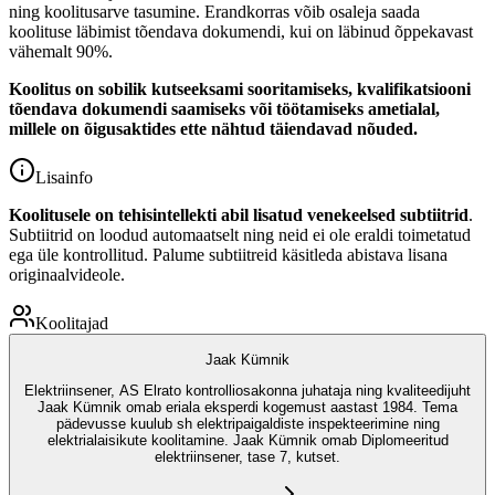
ning koolitusarve tasumine. Erandkorras võib osaleja saada
koolituse läbimist tõendava dokumendi, kui on läbinud õppekavast
vähemalt 90%.
Koolitus on sobilik kutseeksami sooritamiseks, kvalifikatsiooni
tõendava dokumendi saamiseks või töötamiseks ametialal,
millele on õigusaktides ette nähtud täiendavad nõuded.
Lisainfo
Koolitusele on tehisintellekti abil lisatud venekeelsed subtiitrid
.
Subtiitrid on loodud automaatselt ning neid ei ole eraldi toimetatud
ega üle kontrollitud. Palume subtiitreid käsitleda abistava lisana
originaalvideole.
Koolitajad
Jaak Kümnik
Elektriinsener, AS Elrato kontrolliosakonna juhataja ning kvaliteedijuht
Jaak Kümnik omab eriala eksperdi kogemust aastast 1984. Tema
pädevusse kuulub sh elektripaigaldiste inspekteerimine ning
elektrialaisikute koolitamine. Jaak Kümnik omab Diplomeeritud
elektriinsener, tase 7, kutset.