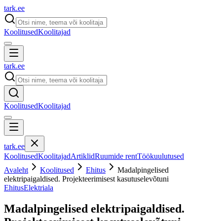
tark
.
ee
Koolitused
Koolitajad
tark
.
ee
Koolitused
Koolitajad
tark
.
ee
Koolitused
Koolitajad
Artiklid
Ruumide rent
Töökuulutused
Avaleht
Koolitused
Ehitus
Madalpingelised
elektripaigaldised. Projekteerimisest kasutuselevõtuni
Ehitus
Elektriala
Madalpingelised elektripaigaldised.