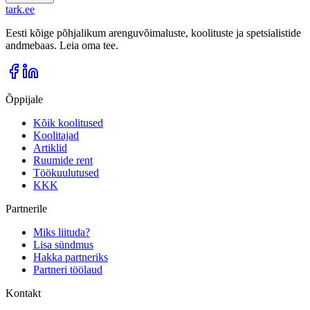
tark
.
ee
Eesti kõige põhjalikum arenguvõimaluste, koolituste ja spetsialistide
andmebaas. Leia oma tee.
Õppijale
Kõik koolitused
Koolitajad
Artiklid
Ruumide rent
Töökuulutused
KKK
Partnerile
Miks liituda?
Lisa sündmus
Hakka partneriks
Partneri töölaud
Kontakt