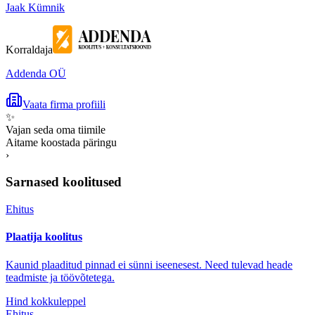
Jaak Kümnik
Korraldaja
Addenda OÜ
Vaata firma profiili
✨
Vajan seda oma tiimile
Aitame koostada päringu
›
Sarnased koolitused
Ehitus
Plaatija koolitus
Kaunid plaaditud pinnad ei sünni iseenesest. Need tulevad heade
teadmiste ja töövõtetega.
Hind kokkuleppel
Ehitus