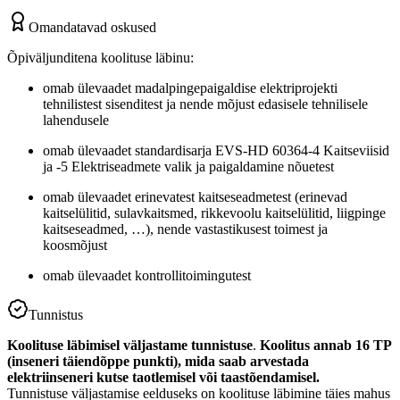
Omandatavad oskused
Õpiväljunditena koolituse läbinu:
omab ülevaadet madalpingepaigaldise elektriprojekti
tehnilistest sisenditest ja nende mõjust edasisele tehnilisele
lahendusele
omab ülevaadet standardisarja EVS-HD 60364-4 Kaitseviisid
ja -5 Elektriseadmete valik ja paigaldamine nõuetest
omab ülevaadet erinevatest kaitseseadmetest (erinevad
kaitselülitid, sulavkaitsmed, rikkevoolu kaitselülitid, liigpinge
kaitseseadmed, …), nende vastastikusest toimest ja
koosmõjust
omab ülevaadet kontrollitoimingutest
Tunnistus
Koolituse läbimisel väljastame tunnistuse
.
Koolitus annab 16 TP
(inseneri täiendõppe punkti), mida saab arvestada
elektriinseneri kutse taotlemisel või taastõendamisel.
Tunnistuse väljastamise eelduseks on koolituse läbimine täies mahus