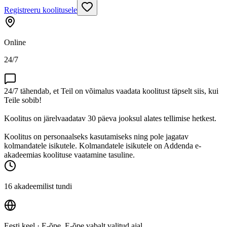
Registreeru koolitusele
Online
24/7
24/7 tähendab, et Teil on võimalus vaadata koolitust täpselt siis, kui
Teile sobib!
Koolitus on järelvaadatav 30 päeva jooksul alates tellimise hetkest.
Koolitus on personaalseks kasutamiseks ning pole jagatav
kolmandatele isikutele. Kolmandatele isikutele on Addenda e-
akadeemias koolituse vaatamine tasuline.
16 akadeemilist tundi
Eesti keel
· E-õpe, E-õpe vabalt valitud ajal