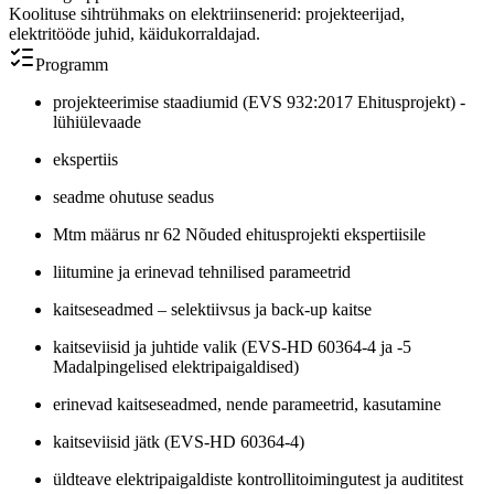
Koolituse sihtrühmaks on elektriinsenerid: projekteerijad,
elektritööde juhid, käidukorraldajad.
Programm
projekteerimise staadiumid (EVS 932:2017 Ehitusprojekt) -
lühiülevaade
ekspertiis
seadme ohutuse seadus
Mtm määrus nr 62 Nõuded ehitusprojekti ekspertiisile
liitumine ja erinevad tehnilised parameetrid
kaitseseadmed – selektiivsus ja back-up kaitse
kaitseviisid ja juhtide valik (EVS-HD 60364-4 ja -5
Madalpingelised elektripaigaldised)
erinevad kaitseseadmed, nende parameetrid, kasutamine
kaitseviisid jätk (EVS-HD 60364-4)
üldteave elektripaigaldiste kontrollitoimingutest ja audititest