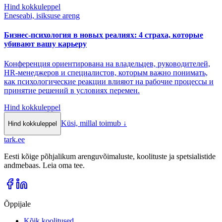
Hind kokkuleppel
Eneseabi, isiksuse areng
Бизнес-психология в новых реалиях: 4 страха, которые
убивают вашу карьеру
Конференция ориентирована на владельцев, руководителей,
HR-менеджеров и специалистов, которым важно понимать,
как психологические реакции влияют на рабочие процессы и
принятие решений в условиях перемен.
Hind kokkuleppel
Küsi, millal toimub
↓
Hind kokkuleppel
tark
.
ee
Eesti kõige põhjalikum arenguvõimaluste, koolituste ja spetsialistide
andmebaas. Leia oma tee.
Õppijale
Kõik koolitused