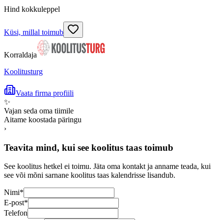
Hind kokkuleppel
Küsi, millal toimub
Korraldaja
Koolitusturg
Vaata firma profiili
✨
Vajan seda oma tiimile
Aitame koostada päringu
›
Teavita mind, kui see koolitus taas toimub
See koolitus hetkel ei toimu. Jäta oma kontakt ja anname teada, kui
see või mõni sarnane koolitus taas kalendrisse lisandub.
Nimi
*
E-post
*
Telefon