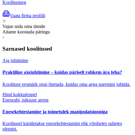
Koolitusturg
Vaata firma profiili
✨
Vajan seda oma tiimile
Aitame koostada päringu
›
Sarnased koolitused
Aja juhtimine
Praktiline ajajuhtimine – kuidas päriselt rohkem ära teha?
Koolituse eesmärk ongi õpetada, kuidas oma aega paremini juhtida.
Hind kokkuleppel
Eneseabi, isiksuse areng
Enesekehtestamine ja toimetulek manipulatsiooniga
Koolitusel käsitletakse enesekehtestamist ehk võrdsetes suhetes
olemist.