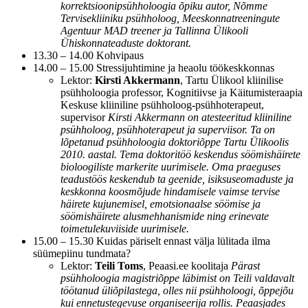
korrektsioonipsühholoogia õpiku autor, Nõmme
Tervisekliiniku psühholoog, Meeskonnatreeningute
Agentuur MAD treener ja Tallinna Ülikooli
Ühiskonnateaduste doktorant.
13.30 – 14.00 Kohvipaus
14.00 – 15.00 Stressijuhtimine ja heaolu töökeskkonnas
Lektor:
Kirsti Akkermann
, Tartu Ülikool kliinilise
psühholoogia professor, Kognitiivse ja Käitumisteraapia
Keskuse kliiniline psühholoog-psühhoterapeut,
supervisor
Kirsti Akkermann on atesteeritud kliiniline
psühholoog, psühhoterapeut ja superviisor. Ta on
lõpetanud psühholoogia doktoriõppe Tartu Ülikoolis
2010. aastal. Tema doktoritöö keskendus söömishäirete
bioloogiliste markerite uurimisele. Oma praeguses
teadustöös keskendub ta geenide, isiksuseomaduste ja
keskkonna koosmõjude hindamisele vaimse tervise
häirete kujunemisel, emotsionaalse söömise ja
söömishäirete alusmehhanismide ning erinevate
toimetulekuviiside uurimisele.
15.00 – 15.30 Kuidas päriselt ennast välja lülitada ilma
süümepiinu tundmata?
Lektor:
Teili Toms
, Peaasi.ee koolitaja
Pärast
psühholoogia magistriõppe läbimist on Teili valdavalt
töötanud üliõpilastega, olles nii psühholoogi, õppejõu
kui ennetustegevuse organiseerija rollis. Peaasjades