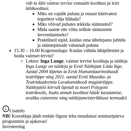
viib ta läbi vaimse tervise esmaabi koolitusi ja teisi
lühikoolitusi.
Miks on vajalik puhata ja ennast häirivatest
teguritest välja lülitada?
Miks võivad puhates tekkida süütunded?
Mida saame ette võtta selliste süütunnete
leevendamiseks?
Praktilised nipid, kuidas oma tähelepanu juhtida
ja süümepiinade vabamalt puhata
15.30 – 16.00 Kogemuslugu: Kuidas vältida läbipõlemist ja
hoida vaimset tervist?
Lektor:
Inga Lunge
, vaimse tervise koolitaja ja näitleja
Inga Lunge on näitleja ja Eesti Näitlejate Liidu liige.
Aastal 2004 lõpetas ta Eesti Humanitaarinstituudi
teatriõppe ning 2011. aastal Eesti Muusika- ja
Teatriakadeemia Lavakunstikooli magistriõppe.
Näitlejatöö kõrvalt õpetab ta noori Polygoni
teatrikoolis, lisaks annab koolitusi hääle kasutamise,
avaliku esinemise ning näitlejameisterlikkuse teemadel.
Lisainfo
NB!
Korraldaja jätab endale õiguse teha muudatusi seminaripäeva
programmis ja ajakavas!
Investeering