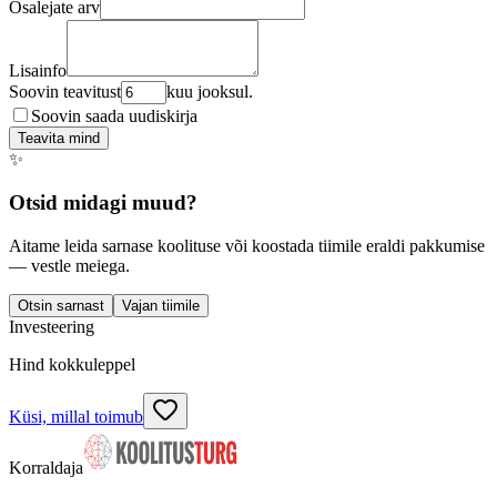
Osalejate arv
Lisainfo
Soovin teavitust
kuu jooksul.
Soovin saada uudiskirja
Teavita mind
✨
Otsid midagi muud?
Aitame leida sarnase koolituse või koostada tiimile eraldi pakkumise
— vestle meiega.
Otsin sarnast
Vajan tiimile
Investeering
Hind kokkuleppel
Küsi, millal toimub
Korraldaja