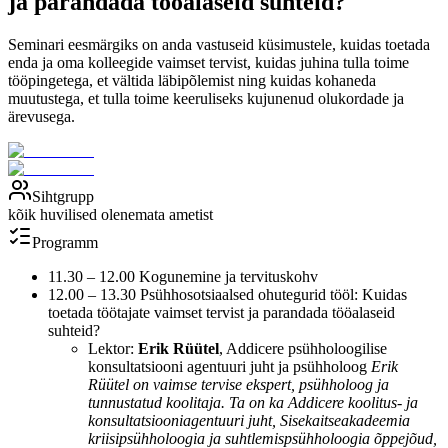
ja parandada tööalaseid suhteid?
Seminari eesmärgiks on anda vastuseid küsimustele, kuidas toetada
enda ja oma kolleegide vaimset tervist, kuidas juhina tulla toime
tööpingetega, et vältida läbipõlemist ning kuidas kohaneda
muutustega, et tulla toime keeruliseks kujunenud olukordade ja
ärevusega.
Sihtgrupp
kõik huvilised olenemata ametist
Programm
11.30 – 12.00 Kogunemine ja tervituskohv
12.00 – 13.30 Psühhosotsiaalsed ohutegurid tööl: Kuidas
toetada töötajate vaimset tervist ja parandada tööalaseid
suhteid?
Lektor:
Erik Rüütel
, Addicere psühholoogilise
konsultatsiooni agentuuri juht ja psühholoog
Erik
Rüütel on vaimse tervise ekspert, psühholoog ja
tunnustatud koolitaja. Ta on ka Addicere koolitus- ja
konsultatsiooniagentuuri juht, Sisekaitseakadeemia
kriisipsühholoogia ja suhtlemispsühholoogia õppejõud,