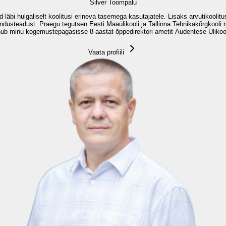
Silver Toompalu
ud läbi hulgaliselt koolitusi erineva tasemega kasutajatele. Lisaks arvutikooli
ndusteadust. Praegu tegutsen Eesti Maaülikooli ja Tallinna Tehnikakõrgkooli r
hub minu kogemustepagasisse 8 aastat õppedirektori ametit Audentese Ülikooli 
Vaata profiili