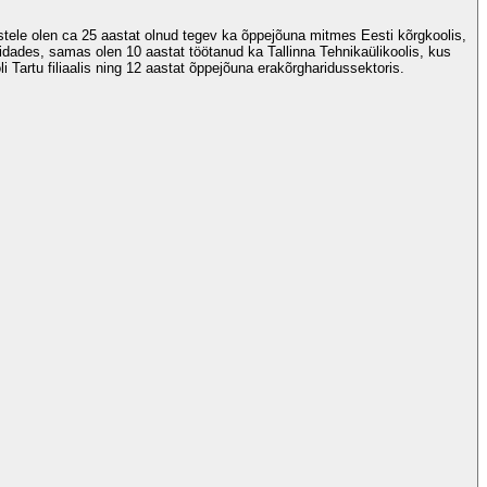
tustele olen ca 25 aastat olnud tegev ka õppejõuna mitmes Eesti kõrgkoolis,
idades, samas olen 10 aastat töötanud ka Tallinna Tehnikaülikoolis, kus
Tartu filiaalis ning 12 aastat õppejõuna erakõrgharidussektoris.