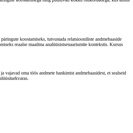
 päringute koostamiseks, tutvustada relatsiooniliste andmebaaside
omiseks reaalse maailma analüüsistsenaariumite kontekstis. Kursus
ud ja vajavad oma töös andmete hankimist andmebaasidest, et sealseid
lüüsitarkvaras.