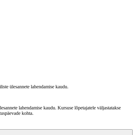
iliste ülesannete lahendamise kaudu.
ülesannete lahendamise kaudu. Kursuse lõpetajatele väljastatakse
lituspäevade kohta.