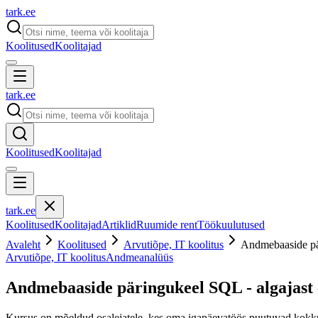
tark
.
ee
Koolitused
Koolitajad
tark
.
ee
Koolitused
Koolitajad
tark
.
ee
Koolitused
Koolitajad
Artiklid
Ruumide rent
Töökuulutused
Avaleht
Koolitused
Arvutiõpe, IT koolitus
Andmebaaside pär
Arvutiõpe, IT koolitus
Andmeanalüüs
Andmebaaside päringukeel SQL - algajast
Kursus on mõeldud osalejatele, kes oma igapäevatöös puutuvad kokku