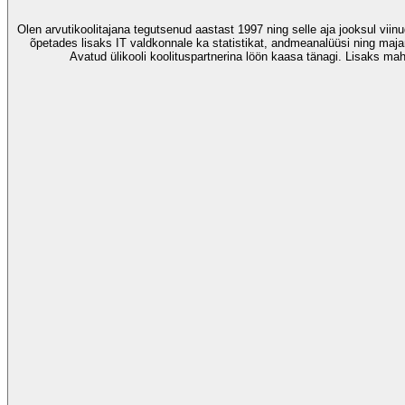
Olen arvutikoolitajana tegutsenud aastast 1997 ning selle aja jooksul viin
õpetades lisaks IT valdkonnale ka statistikat, andmeanalüüsi ning maja
Avatud ülikooli koolituspartnerina löön kaasa tänagi. Lisaks ma