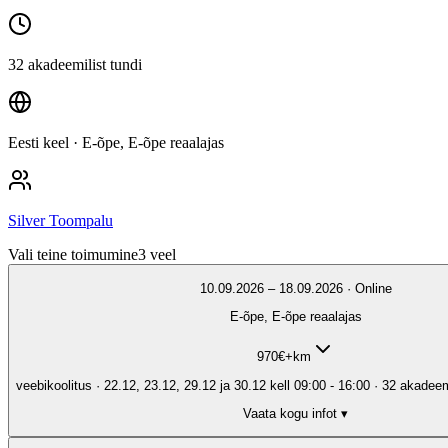
32 akadeemilist tundi
Eesti keel
· E-õpe, E-õpe reaalajas
Silver Toompalu
Vali teine toimumine
3
veel
10.09.2026 – 18.09.2026 · Online
E-õpe, E-õpe reaalajas
970
€
+km
veebikoolitus · 22.12, 23.12, 29.12 ja 30.12 kell 09:00 - 16:00 · 32 akadeemi
Vaata kogu infot ▾