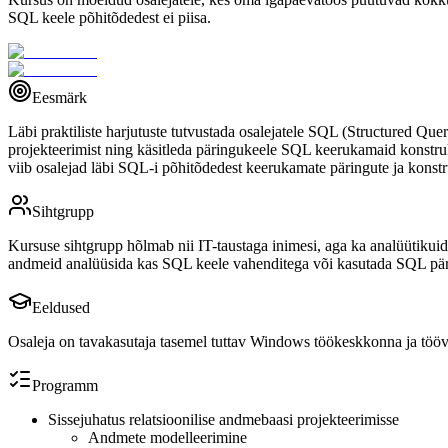
SQL keele põhitõdedest ei piisa.
Eesmärk
Läbi praktiliste harjutuste tutvustada osalejatele SQL (Structured Qu
projekteerimist ning käsitleda päringukeele SQL keerukamaid konstruk
viib osalejad läbi SQL-i põhitõdedest keerukamate päringute ja konst
Sihtgrupp
Kursuse sihtgrupp hõlmab nii IT-taustaga inimesi, aga ka analüütikuid
andmeid analüüsida kas SQL keele vahenditega või kasutada SQL päri
Eeldused
Osaleja on tavakasutaja tasemel tuttav Windows töökeskkonna ja tööv
Programm
Sissejuhatus relatsioonilise andmebaasi projekteerimisse
Andmete modelleerimine