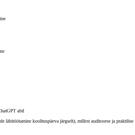
ine
ine
 ChatGPT abil
de läbitöötamine koolituspäeva järgselt), millest auditoorse ja praktili