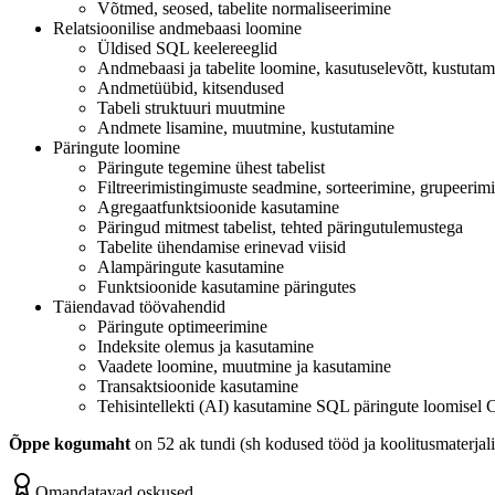
Võtmed, seosed, tabelite normaliseerimine
Relatsioonilise andmebaasi loomine
Üldised SQL keelereeglid
Andmebaasi ja tabelite loomine, kasutuselevõtt, kustutam
Andmetüübid, kitsendused
Tabeli struktuuri muutmine
Andmete lisamine, muutmine, kustutamine
Päringute loomine
Päringute tegemine ühest tabelist
Filtreerimistingimuste seadmine, sorteerimine, grupeerim
Agregaatfunktsioonide kasutamine
Päringud mitmest tabelist, tehted päringutulemustega
Tabelite ühendamise erinevad viisid
Alampäringute kasutamine
Funktsioonide kasutamine päringutes
Täiendavad töövahendid
Päringute optimeerimine
Indeksite olemus ja kasutamine
Vaadete loomine, muutmine ja kasutamine
Transaktsioonide kasutamine
Tehisintellekti (AI) kasutamine SQL päringute loomisel
Õppe kogumaht
on 52 ak tundi (sh kodused tööd ja koolitusmaterjali
Omandatavad oskused