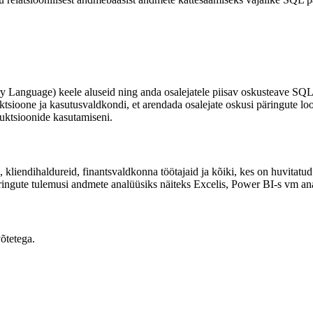
ery Language) keele aluseid ning anda osalejatele piisav oskusteave SQL
tsioone ja kasutusvaldkondi, et arendada osalejate oskusi päringute lo
ruktsioonide kasutamiseni.
, kliendihaldureid, finantsvaldkonna töötajaid ja kõiki, kes on huvitat
ngute tulemusi andmete analüüsiks näiteks Excelis, Power BI-s vm ana
õtetega.