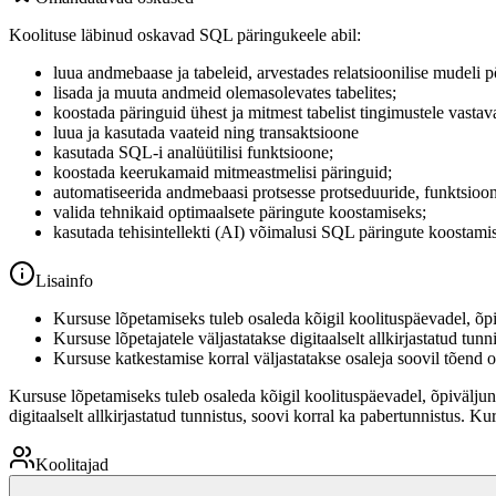
Koolituse läbinud oskavad SQL päringukeele abil:
luua andmebaase ja tabeleid, arvestades relatsioonilise mudeli 
lisada ja muuta andmeid olemasolevates tabelites;
koostada päringuid ühest ja mitmest tabelist tingimustele vasta
luua ja kasutada vaateid ning transaktsioone
kasutada SQL-i analüütilisi funktsioone;
koostada keerukamaid mitmeastmelisi päringuid;
automatiseerida andmebaasi protsesse protseduuride, funktsioonid
valida tehnikaid optimaalsete päringute koostamiseks;
kasutada tehisintellekti (AI) võimalusi SQL päringute koostami
Lisainfo
Kursuse lõpetamiseks tuleb osaleda kõigil koolituspäevadel, õpi
Kursuse lõpetajatele väljastatakse digitaalselt allkirjastatud tunn
Kursuse katkestamise korral väljastatakse osaleja soovil tõend 
Kursuse lõpetamiseks tuleb osaleda kõigil koolituspäevadel, õpiväljun
digitaalselt allkirjastatud tunnistus, soovi korral ka pabertunnistus. 
Koolitajad