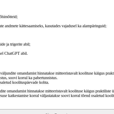
põhimõtteid;
vate andmete kättesaamiseks, kasutades vajadusel ka alampäringuid;
e ja trigerite abil;
sel ChatGPT abil.
väljundite omandamist hinnatakse mitteeristavalt koolituse käigus prakt
istus, soovi korral ka pabertunnistus.
osaletud koolituspäevade kohta.
dite omandamist hinnatakse mitteeristavalt koolituse käigus praktiliste 
Kursuse katkestamise korral väljastatakse soovi korral tõend osaletud koo