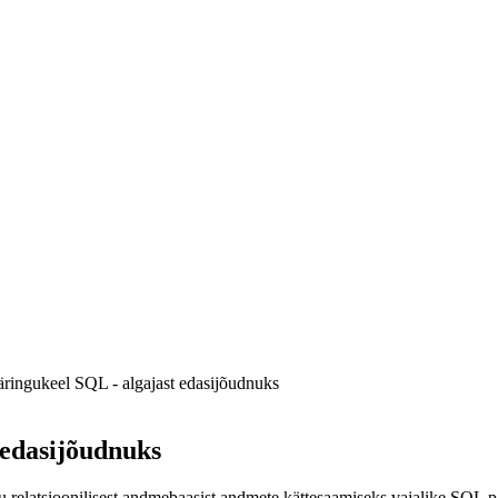
ingukeel SQL - algajast edasijõudnuks
 edasijõudnuks
 relatsioonilisest andmebaasist andmete kättesaamiseks vajalike SQL 