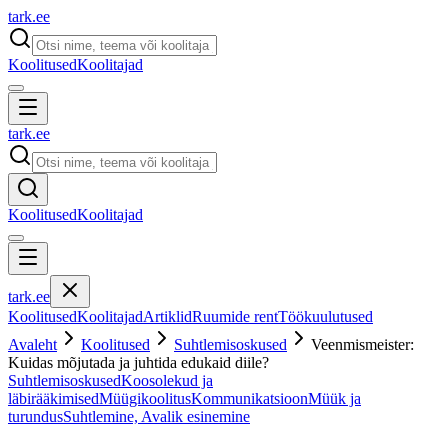
tark
.
ee
Koolitused
Koolitajad
tark
.
ee
Koolitused
Koolitajad
tark
.
ee
Koolitused
Koolitajad
Artiklid
Ruumide rent
Töökuulutused
Avaleht
Koolitused
Suhtlemisoskused
Veenmismeister:
Kuidas mõjutada ja juhtida edukaid diile?
Suhtlemisoskused
Koosolekud ja
läbirääkimised
Müügikoolitus
Kommunikatsioon
Müük ja
turundus
Suhtlemine, Avalik esinemine