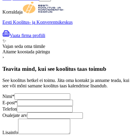
Korraldaja
Eesti Koolitus- ja Konverentsikeskus
Vaata firma profiili
✨
Vajan seda oma tiimile
Aitame koostada päringu
›
Teavita mind, kui see koolitus taas toimub
See koolitus hetkel ei toimu. Jäta oma kontakt ja anname teada, kui
see või mõni sarnane koolitus taas kalendrisse lisandub.
Nimi
*
E-post
*
Telefon
Osalejate arv
Lisainfo