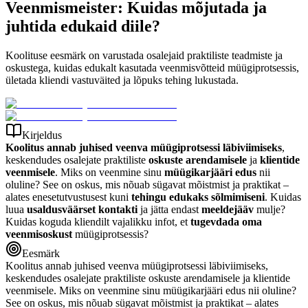
Veenmismeister: Kuidas mõjutada ja
juhtida edukaid diile?
Koolituse eesmärk on varustada osalejaid praktiliste teadmiste ja
oskustega, kuidas edukalt kasutada veenmisvõtteid müügiprotsessis,
ületada kliendi vastuväited ja lõpuks tehing lukustada.
Kirjeldus
Koolitus annab juhised veenva müügiprotsessi läbiviimiseks
,
keskendudes osalejate praktiliste
oskuste arendamisele
ja
klientide
veenmisele
. Miks on veenmine sinu
müügikarjääri edus
nii
oluline? See on oskus, mis nõuab sügavat mõistmist ja praktikat –
alates enesetutvustusest kuni
tehingu edukaks sõlmimiseni
. Kuidas
luua
usaldusväärset kontakti
ja jätta endast
meeldejääv
mulje?
Kuidas koguda kliendilt vajalikku infot, et
tugevdada oma
veenmisoskust
müügiprotsessis?
Eesmärk
Koolitus annab juhised veenva müügiprotsessi läbiviimiseks,
keskendudes osalejate praktiliste oskuste arendamisele ja klientide
veenmisele. Miks on veenmine sinu müügikarjääri edus nii oluline?
See on oskus, mis nõuab sügavat mõistmist ja praktikat – alates