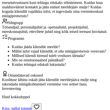
enesetutvustusest kuni tehingu edukaks sõlmimiseni. Kuidas luua
usaldusväärset kontakti ja jätta endast meeldejääv mulje? Kuidas
koguda kliendilt vajalikku infot, et tugevdada oma veenmisoskust
müügiprotsessis?
Sihtgrupp
Tööandjad, personalijuhid ja -spetsialistid, projektijuhid,
meeskonnajuhid, ettevõtete juhid ning kõik teised teemast huvitatud.
Programm
Kuidas jääda kliendile meelde?
Millist infot vajad kliendilt, et olla müügiprotsessis veenvam?
Millised kliendi hirmud tuleb vestluses ületada?
Mis on emotsionaalsed päästikud?
Kuidas tehingut edukalt lukustada?
Omandatavad oskused
Koolituse läbinu oskab jätta kliendile meeldejääva mulje ning
rakendada müügikohtumisel veenmise voo seitset faasi.
Investeering
Hind kokkuleppel
Küsi, millal toimub