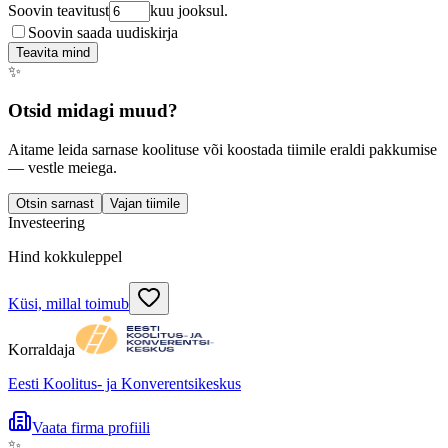
Soovin teavitust
kuu jooksul.
Soovin saada uudiskirja
Teavita mind
✨
Otsid midagi muud?
Aitame leida sarnase koolituse või koostada tiimile eraldi pakkumise
— vestle meiega.
Otsin sarnast
Vajan tiimile
Investeering
Hind kokkuleppel
Küsi, millal toimub
Korraldaja
Eesti Koolitus- ja Konverentsikeskus
Vaata firma profiili
✨