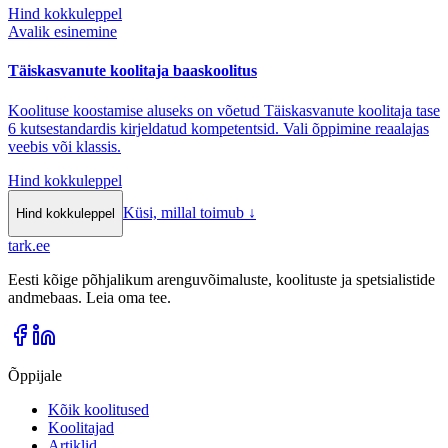
Hind kokkuleppel
Avalik esinemine
Täiskasvanute koolitaja baaskoolitus
Koolituse koostamise aluseks on võetud Täiskasvanute koolitaja tase
6 kutsestandardis kirjeldatud kompetentsid. Vali õppimine reaalajas
veebis või klassis.
Hind kokkuleppel
Küsi, millal toimub
↓
Hind kokkuleppel
tark
.
ee
Eesti kõige põhjalikum arenguvõimaluste, koolituste ja spetsialistide
andmebaas. Leia oma tee.
Õppijale
Kõik koolitused
Koolitajad
Artiklid