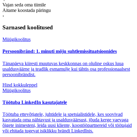
Vajan seda oma tiimile
Aitame koostada päringu
›
Sarnased koolitused
Müügikoolitus
Persoonibränd: 1. minuti mõju suhtlemissituatsioonides
Tänapäeva kiiresti muutuvas keskkonnas on oluline oskus luua
usaldusväärne ja teadlik esmamulje kui tähtis osa professionaalsest
persoonibrändist.
Hind kokkuleppel
Müügikoolitus
Töötuba LinkedIn kasutajatele
Töötuba ettevõtjatele, juhtidele ja spetsialistidele, kes soovivad
kasvatada oma nähtavust ja usaldusväärsust, jõuda kerge vaevaga
õigete inimesteni, leida uusi kliente, koostööpartnereid või töötajaid
või ehitada tugevat isiklikku brändi LinkedInis.