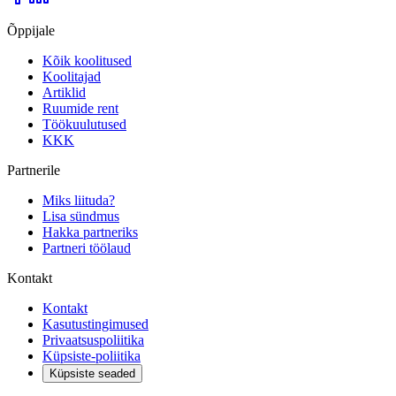
Õppijale
Kõik koolitused
Koolitajad
Artiklid
Ruumide rent
Töökuulutused
KKK
Partnerile
Miks liituda?
Lisa sündmus
Hakka partneriks
Partneri töölaud
Kontakt
Kontakt
Kasutustingimused
Privaatsuspoliitika
Küpsiste-poliitika
Küpsiste seaded