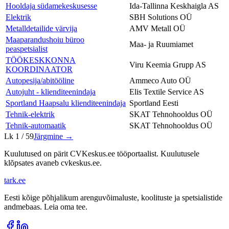
Hooldaja südamekeskusesse
Ida-Tallinna Keskhaigla AS
Elektrik
SBH Solutions OÜ
Metalldetailide värvija
AMV Metall OÜ
Maaparandushoiu büroo
Maa- ja Ruumiamet
peaspetsialist
TÖÖKESKKONNA
Viru Keemia Grupp AS
KOORDINAATOR
Autopesija/abitööline
Ammeco Auto OÜ
Autojuht - klienditeenindaja
Elis Textile Service AS
Sportland Haapsalu klienditeenindaja
Sportland Eesti
Tehnik-elektrik
SKAT Tehnohooldus OÜ
Tehnik-automaatik
SKAT Tehnohooldus OÜ
Lk
1
/
59
Järgmine →
Kuulutused on pärit CVKeskus.ee tööportaalist. Kuulutusele
klõpsates avaneb cvkeskus.ee.
tark
.
ee
Eesti kõige põhjalikum arenguvõimaluste, koolituste ja spetsialistide
andmebaas. Leia oma tee.