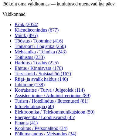
töökoht oma valdkonnas — kuulutused uuenevad iga päev.
Valdkonnad
Kõik (
2054
)
Klienditeenindus
(
677
)
Müük
(
495
)
Tööstus / Tootmine
(
416
)
Transport / Logistika
(
250
)
Mehaanika / Tehnika
(
243
)
Toitlustus
(
233
)
Haridus / Teadus
(
225
)
Ehitus / Kinnisvara
(
176
)
Tervishoid / Sotsiaaltöö
(
167
)
Riigi- ja avalik haldus
(
146
)
Juhtimine
(
138
)
Korrakaitse / Turva / Julgeolek
(
114
)
Assisteerimine / Administreerimine
(
89
)
Turism / Hotellindus / Iluteenused
(
81
)
Infotehnoloogia
(
60
)
Elektroonika / Telekommunikatsioon
(
50
)
Energeetika / Loodusvarad
(
45
)
Finants
(
41
)
Koolitus / Personalitöö
(
34
)
Põllumajandus / Metsandus
(
34
)