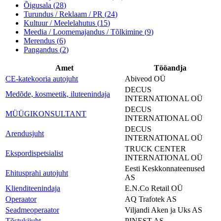
Õigusala
(
28
)
Turundus / Reklaam / PR
(
24
)
Kultuur / Meelelahutus
(
15
)
Meedia / Loomemajandus / Tõlkimine
(
9
)
Merendus
(
6
)
Pangandus
(
2
)
Amet
Tööandja
CE-katekooria autojuht
Abiveod OÜ
DECUS
Medõde, kosmeetik, iluteenindaja
INTERNATIONAL OÜ
DECUS
MÜÜGIKONSULTANT
INTERNATIONAL OÜ
DECUS
Arendusjuht
INTERNATIONAL OÜ
TRUCK CENTER
Ekspordispetsialist
INTERNATIONAL OÜ
Eesti Keskkonnateenused
Ehitusprahi autojuht
AS
Klienditeenindaja
E.N.Co Retail OÜ
Operaator
AQ Trafotek AS
Seadmeoperaator
Viljandi Aken ja Uks AS
Tõstukijuht
PINEST AS