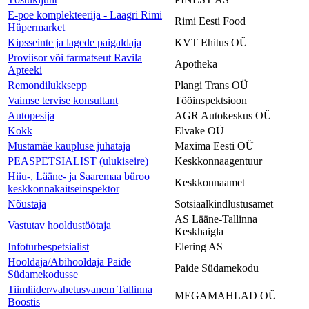
E-poe komplekteerija - Laagri Rimi
Rimi Eesti Food
Hüpermarket
Kipsseinte ja lagede paigaldaja
KVT Ehitus OÜ
Proviisor või farmatseut Ravila
Apotheka
Apteeki
Remondilukksepp
Plangi Trans OÜ
Vaimse tervise konsultant
Tööinspektsioon
Autopesija
AGR Autokeskus OÜ
Kokk
Elvake OÜ
Mustamäe kaupluse juhataja
Maxima Eesti OÜ
PEASPETSIALIST (ulukiseire)
Keskkonnaagentuur
Hiiu-, Lääne- ja Saaremaa büroo
Keskkonnaamet
keskkonnakaitseinspektor
Nõustaja
Sotsiaalkindlustusamet
AS Lääne-Tallinna
Vastutav hooldustöötaja
Keskhaigla
Infoturbespetsialist
Elering AS
Hooldaja/Abihooldaja Paide
Paide Südamekodu
Südamekodusse
Tiimliider/vahetusvanem Tallinna
MEGAMAHLAD OÜ
Boostis