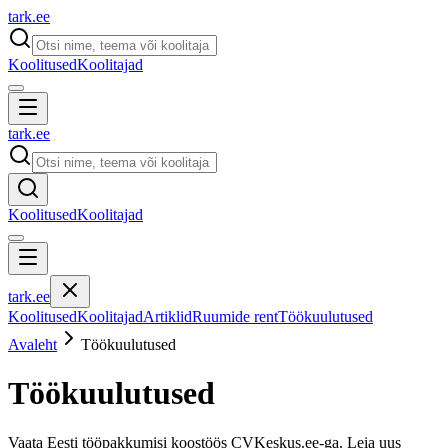
tark
.
ee
Koolitused
Koolitajad
tark
.
ee
Koolitused
Koolitajad
tark
.
ee
Koolitused
Koolitajad
Artiklid
Ruumide rent
Töökuulutused
Avaleht
Töökuulutused
Töökuulutused
Vaata Eesti tööpakkumisi koostöös CVKeskus.ee-ga. Leia uus