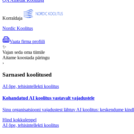
QA Ametlik Koolitaja
Korraldaja
Nordic Koolitus
Vaata firma profiili
✨
Vajan seda oma tiimile
Aitame koostada päringu
›
Sarnased koolitused
AI õpe, tehisintellekti koolitus
Kohandatud AI koolitus vastavalt vajadustele
Sinu organisatsiooni vajadustest lähtuv AI koolitus: keskendume kindl
Hind kokkuleppel
AI õpe, tehisintellekti koolitus