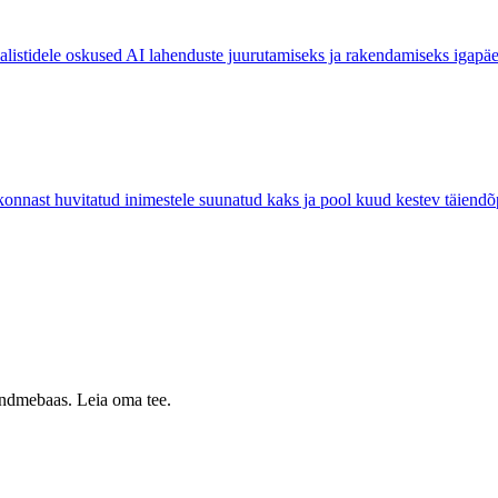
sialistidele oskused AI lahenduste juurutamiseks ja rakendamiseks igapä
ast huvitatud inimestele suunatud kaks ja pool kuud kestev täiend
 andmebaas. Leia oma tee.