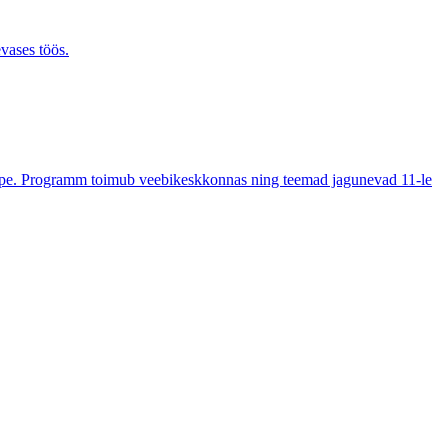
evases töös.
õpe. Programm toimub veebikeskkonnas ning teemad jagunevad 11-le