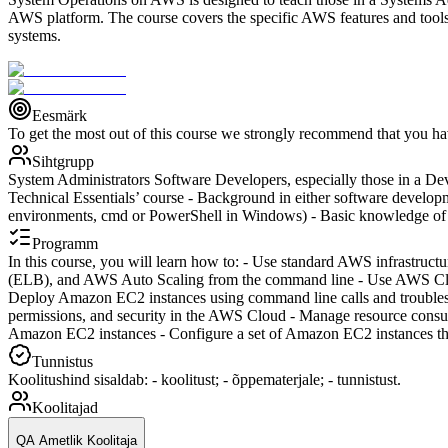
AWS platform. The course covers the specific AWS features and tools
systems.
Eesmärk
To get the most out of this course we strongly recommend that you ha
Sihtgrupp
System Administrators Software Developers, especially those in a De
Technical Essentials’ course - Background in either software develop
environments, cmd or PowerShell in Windows) - Basic knowledge of
Programm
In this course, you will learn how to: - Use standard AWS infrast
(ELB), and AWS Auto Scaling from the command line - Use AWS Clou
Deploy Amazon EC2 instances using command line calls and troubles
permissions, and security in the AWS Cloud - Manage resource consu
Amazon EC2 instances - Configure a set of Amazon EC2 instances tha
Tunnistus
Koolitushind sisaldab: - koolitust; - õppematerjale; - tunnistust.
Koolitajad
QA Ametlik Koolitaja