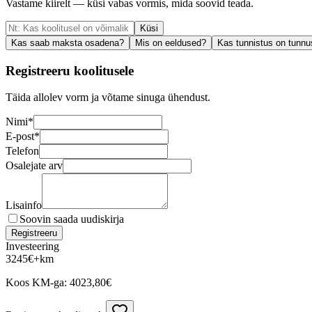
Vastame kiirelt — küsi vabas vormis, mida soovid teada.
Küsi
Kas saab maksta osadena?
Mis on eeldused?
Kas tunnistus on tunnu
Registreeru koolitusele
Täida allolev vorm ja võtame sinuga ühendust.
Nimi
*
E-post
*
Telefon
Osalejate arv
Lisainfo
Soovin saada uudiskirja
Registreeru
Investeering
3245
€
+km
Koos KM-ga:
4023,80
€