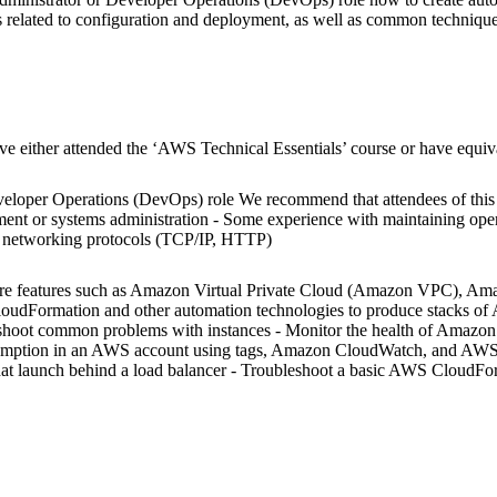
 related to configuration and deployment, as well as common technique
ve either attended the ‘AWS Technical Essentials’ course or have equi
veloper Operations (DevOps) role We recommend that attendees of this 
ment or systems administration - Some experience with maintaining oper
 networking protocols (TCP/IP, HTTP)
ructure features such as Amazon Virtual Private Cloud (Amazon VPC), 
dFormation and other automation technologies to produce stacks of 
hoot common problems with instances - Monitor the health of Amazon
mption in an AWS account using tags, Amazon CloudWatch, and AWS Tru
t launch behind a load balancer - Troubleshoot a basic AWS CloudForm