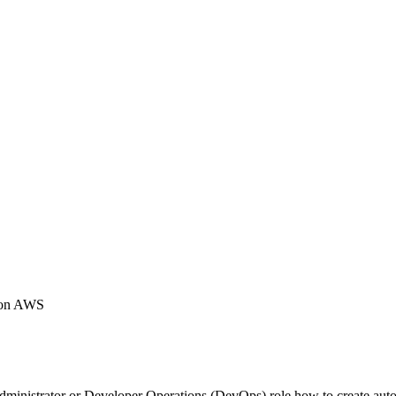
 on AWS
dministrator or Developer Operations (DevOps) role how to create aut