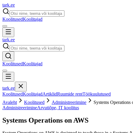
tark
.
ee
Koolitused
Koolitajad
tark
.
ee
Koolitused
Koolitajad
tark
.
ee
Koolitused
Koolitajad
Artiklid
Ruumide rent
Töökuulutused
Avaleht
Koolitused
Administreerimine
Systems Operations
Administreerimine
Arvutiõpe, IT koolitus
Systems Operations on AWS
System Operations on AWS is designed to teach those in a Systems A