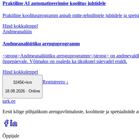
Praktiline AI automatiseerimise koolitus juhtidele
Praktiline koolitusprogramm annab mitte-tehnilistele juhtidele ja spet
Hind kokkuleppel
Andmeanalüüs
Andmeanalüütiku arenguprogramm
<strong>Andmeanalüütiku arenguprogramm</strong> on andmevaldkonn
õppepäevale. Võimalus on osaleda ka üksikutel päevadel eraldi.
Hind kokkuleppel
Registreeru
↓
3245
€
+km
18.08.2026 · Online
tark
.
ee
Eesti kõige põhjalikum arenguvõimaluste, koolituste ja spetsialistide
Õppijale