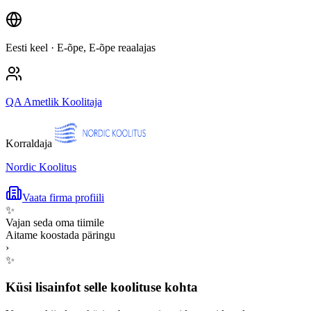
Eesti keel
· E-õpe, E-õpe reaalajas
QA Ametlik Koolitaja
Korraldaja
Nordic Koolitus
Vaata firma profiili
✨
Vajan seda oma tiimile
Aitame koostada päringu
›
✨
Küsi lisainfot selle koolituse kohta