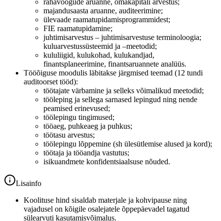
rahavoogude aruanne, omakapitali arvestus;
majandusaasta aruanne, auditeerimine;
ülevaade raamatupidamisprogrammidest;
FIE raamatupidamine;
juhtimisarvestus – juhtimisarvestuse terminoloogia;
kuluarvestussüsteemid ja –meetodid;
kululiigid, kulukohad, kulukandjad,
finantsplaneerimine, finantsaruannete analüüs.
Tööõiguse moodulis läbitakse järgmised teemad (12 tundi
auditoorset tööd):
töötajate värbamine ja selleks võimalikud meetodid;
tööleping ja sellega sarnased lepingud ning nende
peamised erinevused;
töölepingu tingimused;
tööaeg, puhkeaeg ja puhkus;
töötasu arvestus;
töölepingu lõppemine (sh ülesütlemise alused ja kord);
töötaja ja tööandja vastutus;
isikuandmete konfidentsiaalsuse nõuded.
Lisainfo
Koolituse hind sisaldab materjale ja kohvipause ning
vajadusel on kõigile osalejatele õppepäevadel tagatud
sülearvuti kasutamisvõimalus.