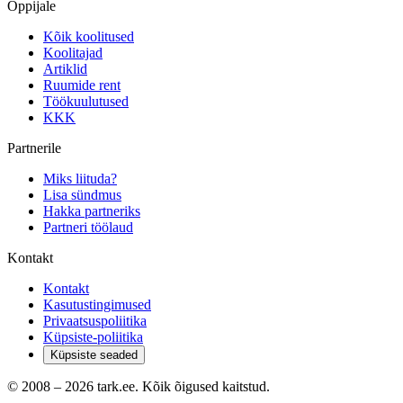
Õppijale
Kõik koolitused
Koolitajad
Artiklid
Ruumide rent
Töökuulutused
KKK
Partnerile
Miks liituda?
Lisa sündmus
Hakka partneriks
Partneri töölaud
Kontakt
Kontakt
Kasutustingimused
Privaatsuspoliitika
Küpsiste-poliitika
Küpsiste seaded
© 2008 –
2026
tark.ee. Kõik õigused kaitstud.