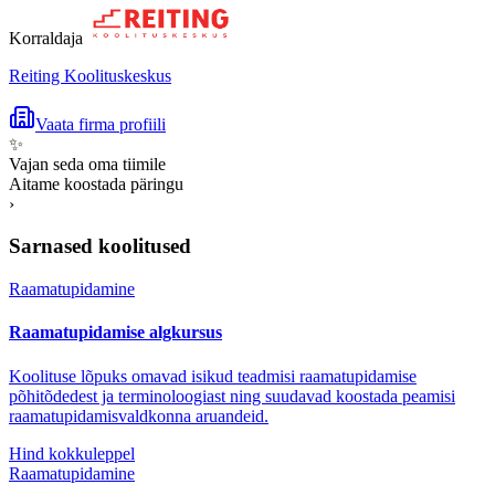
Korraldaja
Reiting Koolituskeskus
Vaata firma profiili
✨
Vajan seda oma tiimile
Aitame koostada päringu
›
Sarnased koolitused
Raamatupidamine
Raamatupidamise algkursus
Koolituse lõpuks omavad isikud teadmisi raamatupidamise
põhitõdedest ja terminoloogiast ning suudavad koostada peamisi
raamatupidamisvaldkonna aruandeid.
Hind kokkuleppel
Raamatupidamine