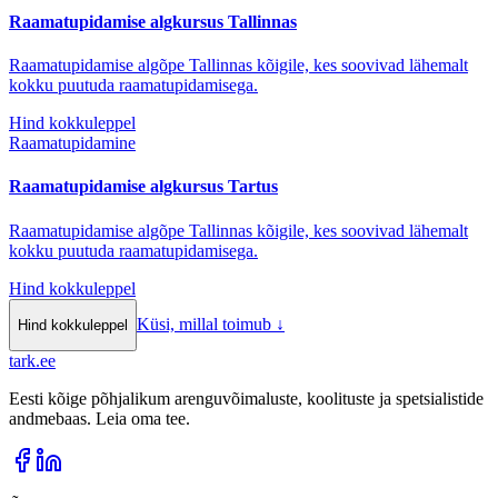
Raamatupidamise algkursus Tallinnas
Raamatupidamise algõpe Tallinnas kõigile, kes soovivad lähemalt
kokku puutuda raamatupidamisega.
Hind kokkuleppel
Raamatupidamine
Raamatupidamise algkursus Tartus
Raamatupidamise algõpe Tallinnas kõigile, kes soovivad lähemalt
kokku puutuda raamatupidamisega.
Hind kokkuleppel
Küsi, millal toimub
↓
Hind kokkuleppel
tark
.
ee
Eesti kõige põhjalikum arenguvõimaluste, koolituste ja spetsialistide
andmebaas. Leia oma tee.