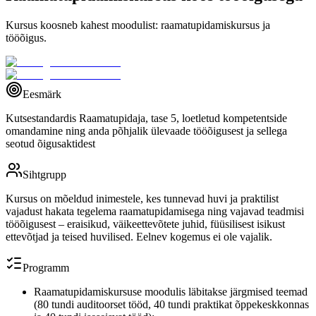
Kursus koosneb kahest moodulist: raamatupidamiskursus ja
tööõigus.
Eesmärk
Kutsestandardis Raamatupidaja, tase 5, loetletud kompetentside
omandamine ning anda põhjalik ülevaade tööõigusest ja sellega
seotud õigusaktidest
Sihtgrupp
Kursus on mõeldud inimestele, kes tunnevad huvi ja praktilist
vajadust hakata tegelema raamatupidamisega ning vajavad teadmisi
tööõigusest – eraisikud, väikeettevõtete juhid, füüsilisest isikust
ettevõtjad ja teised huvilised. Eelnev kogemus ei ole vajalik.
Programm
Raamatupidamiskursuse moodulis läbitakse järgmised teemad
(80 tundi auditoorset tööd, 40 tundi praktikat õppekeskkonnas