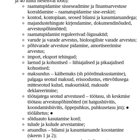
ja 40 tundi iseseisvat tööd):
raamatupidamise sisseseadmine ja finantsarvestuse
korraldamine – raamatupidamise sise-eeskiri;
kontod, kontoplaan, seosed bilansi ja kasumiaruandega;
majandustehingute kirjendamine, dokumendinõuded,
arvestuspõhimõtted;
raamatupidamist reguleerivad õigusaktid;
varude ja varade arvestus, bioloogiliste varade arvestus;
põhivarade arvestuse pidamine, amortiseerimise
arvestus;
import, eksport tehingud;
laenud ja kohustised – lühiajalised ja pikaajalised
kohustised;
maksundus – käibemaks (sh pöördmaksustamine),
palgaga seotud maksud, erisoodustus, ettevõtlusega
mitteseotud kulud, maksuriskid, maksude
deklareerimine;
töötajatega seotud arvestused – töötasu, sh keskmise
töötasu arvestuspõhimõtted (nt haigushüvitis,
koondamishüvitis, õppepuhkus, puhkusetasu jm); ●
töölähetus; ●
sõiduauto kasutamise kord;
tulude ja kulude arvestamine;
aruandlus – bilansi ja kasumiaruande koostamine
(skeem 1 ja 2);