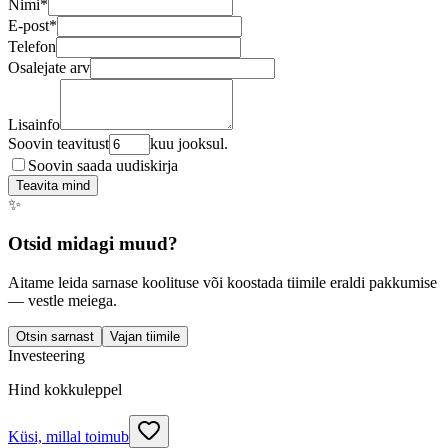
Nimi
*
E-post
*
Telefon
Osalejate arv
Lisainfo
Soovin teavitust
kuu jooksul.
Soovin saada uudiskirja
Teavita mind
✨
Otsid midagi muud?
Aitame leida sarnase koolituse või koostada tiimile eraldi pakkumise
— vestle meiega.
Otsin sarnast
Vajan tiimile
Investeering
Hind kokkuleppel
Küsi, millal toimub