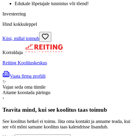
Edukale lõpetajale tunnistus või tõend!
Investeering
Hind kokkuleppel
Küsi, millal toimub
Korraldaja
Reiting Koolituskeskus
Vaata firma profiili
✨
Vajan seda oma tiimile
Aitame koostada päringu
›
Teavita mind, kui see koolitus taas toimub
See koolitus hetkel ei toimu. Jäta oma kontakt ja anname teada, kui
see või mõni sarnane koolitus taas kalendrisse lisandub.