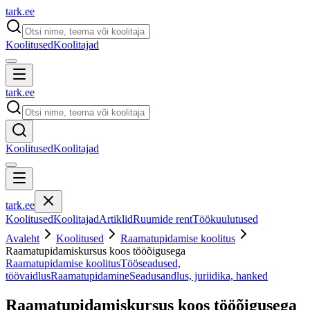
tark
.
ee
Koolitused
Koolitajad
tark
.
ee
Koolitused
Koolitajad
tark
.
ee
Koolitused
Koolitajad
Artiklid
Ruumide rent
Töökuulutused
Avaleht
Koolitused
Raamatupidamise koolitus
Raamatupidamiskursus koos tööõigusega
Raamatupidamise koolitus
Tööseadused,
töövaidlus
Raamatupidamine
Seadusandlus, juriidika, hanked
Raamatupidamiskursus koos tööõigusega