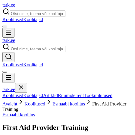
tark
.
ee
Koolitused
Koolitajad
tark
.
ee
Koolitused
Koolitajad
tark
.
ee
Koolitused
Koolitajad
Artiklid
Ruumide rent
Töökuulutused
Avaleht
Koolitused
Esmaabi koolitus
First Aid Provider
Training
Esmaabi koolitus
First Aid Provider Training