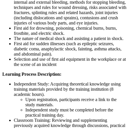
internal and external bleeding, methods for stopping bleeding,
techniques and rules for wound dressing, risks associated with
fractures, splinting rules and related hazards, joint injuries
(including dislocations and sprains), contusions and crush
injuries of various body parts, and eye injuries.
First aid for drowning, poisoning, chemical burns, burns,
frostbite, and electric shock.
The nature of medical shock and assisting a patient in shock.
First aid for sudden illnesses (such as epileptic seizures,
diabetic coma, anaphylactic shock, fainting, asthma attacks,
and abdominal pain).
Selection and use of first aid equipment in the workplace or at
the scene of an incident
Learning Process Description:
Independent Study: Acquiring theoretical knowledge using
training materials provided by the training institution (8
academic hours).
Upon registration, participants receive a link to the
study materials.
Independent study must be completed before the
practical training day.
Classroom Training: Reviewing and supplementing
previously acquired knowledge through discussions, practical