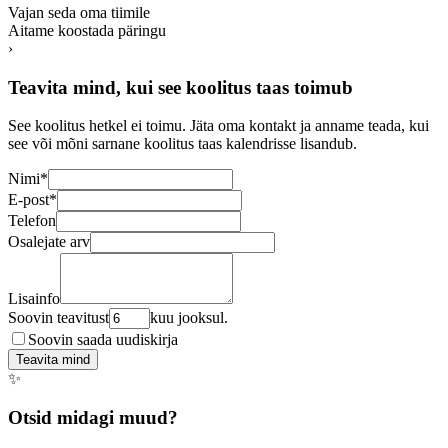
Vajan seda oma tiimile
Aitame koostada päringu
›
Teavita mind, kui see koolitus taas toimub
See koolitus hetkel ei toimu. Jäta oma kontakt ja anname teada, kui
see või mõni sarnane koolitus taas kalendrisse lisandub.
Nimi
*
E-post
*
Telefon
Osalejate arv
Lisainfo
Soovin teavitust
kuu jooksul.
Soovin saada uudiskirja
Teavita mind
✨
Otsid midagi muud?