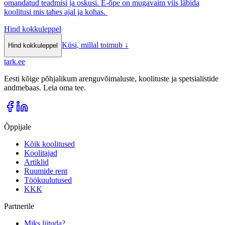
omandatud teadmisi ja oskusi. E-õpe on mugavaim viis läbida
koolitusi mis tahes ajal ja kohas.
Hind kokkuleppel
Küsi, millal toimub
↓
Hind kokkuleppel
tark
.
ee
Eesti kõige põhjalikum arenguvõimaluste, koolituste ja spetsialistide
andmebaas. Leia oma tee.
Õppijale
Kõik koolitused
Koolitajad
Artiklid
Ruumide rent
Töökuulutused
KKK
Partnerile
Miks liituda?