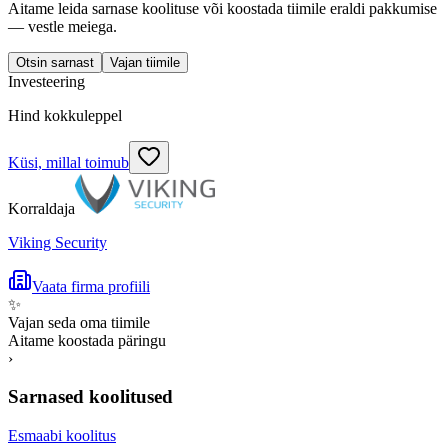
Aitame leida sarnase koolituse või koostada tiimile eraldi pakkumise
— vestle meiega.
Otsin sarnast
Vajan tiimile
Investeering
Hind kokkuleppel
Küsi, millal toimub
Korraldaja
Viking Security
Vaata firma profiili
✨
Vajan seda oma tiimile
Aitame koostada päringu
›
Sarnased koolitused
Esmaabi koolitus