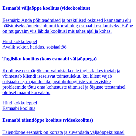
Esmaabi väljaõppe koolitus (videokoolitus)
Eesmärk: Anda põhiteadmised ja praktilised oskused kannatanu elu
päästmiseks õnnetusjuhtumi korral ning esmaabi osutamiseks. E-õpe
on mugavaim viis läbida koolitusi mis tahes ajal ja kohas.
Hind kokkuleppel
Avalik sektor, haridus, sotsiaaltöö
Tugiisiku koolitus (koos esmaabi väljaõppega)
Koolituse eesmärgiks on valmistada ette tugiisik, kes toetab ja
võimestab kliendi iseseisvat toimetulekut, kui klient vajab
sotsiaalsete, majanduslike, psühholoogiliste või tervislike
probleemide tõttu oma kohustuste täitmisel ja õiguste teostamisel
olulisel määral kõrvalabi.
Hind kokkuleppel
Esmaabi koolitus
Esmaabi täiendõppe koolitus (videokoolitus)
Täiendõppe eesmärk on korrata ja süvendada väljaõppekursusel