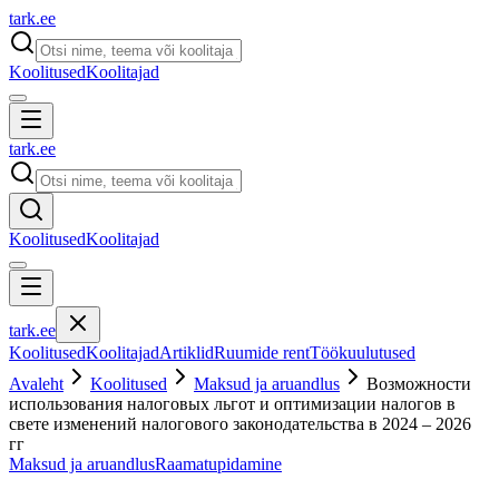
tark
.
ee
Koolitused
Koolitajad
tark
.
ee
Koolitused
Koolitajad
tark
.
ee
Koolitused
Koolitajad
Artiklid
Ruumide rent
Töökuulutused
Avaleht
Koolitused
Maksud ja aruandlus
Возможности
использования налоговых льгот и оптимизации налогов в
свете изменений налогового законодательства в 2024 – 2026
гг
Maksud ja aruandlus
Raamatupidamine