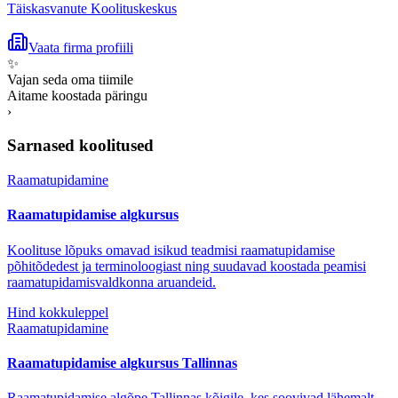
Täiskasvanute Koolituskeskus
Vaata firma profiili
✨
Vajan seda oma tiimile
Aitame koostada päringu
›
Sarnased koolitused
Raamatupidamine
Raamatupidamise algkursus
Koolituse lõpuks omavad isikud teadmisi raamatupidamise
põhitõdedest ja terminoloogiast ning suudavad koostada peamisi
raamatupidamisvaldkonna aruandeid.
Hind kokkuleppel
Raamatupidamine
Raamatupidamise algkursus Tallinnas
Raamatupidamise algõpe Tallinnas kõigile, kes soovivad lähemalt