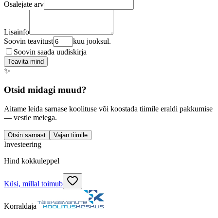
Osalejate arv
Lisainfo
Soovin teavitust
kuu jooksul.
Soovin saada uudiskirja
Teavita mind
✨
Otsid midagi muud?
Aitame leida sarnase koolituse või koostada tiimile eraldi pakkumise
— vestle meiega.
Otsin sarnast
Vajan tiimile
Investeering
Hind kokkuleppel
Küsi, millal toimub
Korraldaja