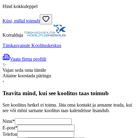
Hind kokkuleppel
Küsi, millal toimub
Korraldaja
Täiskasvanute Koolituskeskus
Vaata firma profiili
✨
Vajan seda oma tiimile
Aitame koostada päringu
›
Teavita mind, kui see koolitus taas toimub
See koolitus hetkel ei toimu. Jäta oma kontakt ja anname teada, kui
see või mõni sarnane koolitus taas kalendrisse lisandub.
Nimi
*
E-post
*
Telefon