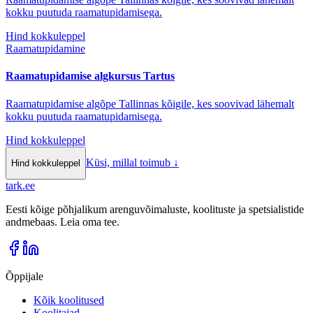
kokku puutuda raamatupidamisega.
Hind kokkuleppel
Raamatupidamine
Raamatupidamise algkursus Tartus
Raamatupidamise algõpe Tallinnas kõigile, kes soovivad lähemalt
kokku puutuda raamatupidamisega.
Hind kokkuleppel
Küsi, millal toimub
↓
Hind kokkuleppel
tark
.
ee
Eesti kõige põhjalikum arenguvõimaluste, koolituste ja spetsialistide
andmebaas. Leia oma tee.
Õppijale
Kõik koolitused
Koolitajad